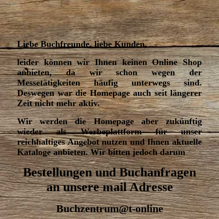
Liebe Buchfreunde, liebe Kunden,
leider können wir Ihnen keinen Online Shop
anbieten, da wir schon wegen der
Messetätigkeiten häufig unterwegs sind.
Deswegen war die Homepage auch seit längerer
Zeit nicht mehr aktiv.
Wir werden die Homepage aber zukünftig
wieder als Werbeplattform für unser
reichhaltiges Angebot nutzen und Ihnen aktuelle
Kataloge anbieten. Wir bitten jedoch darum
Bestellungen und Buchanfragen
an unsere mail Adresse
Buchzentrum@t-online