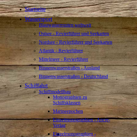
Startseite
Wassersport
Blauwasserrouten weltweit
Ostsee - Revierführer und Seekarten
Nordsee - Revierführer und Seekarten
Atlantik - Revierführer
Mittelmeer - Revierführer
Binnenwasserstraßen - Ausland
Binnenwasserstraßen - Deutschland
Schiffahrt
Schiffmodellbau
Monographien zu
Schiffsklassen
Marineepochen
Einzelmonographien - Ancre-
Verlag
Einzelmonographien -