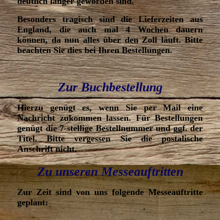
deutlich länger geworden sind.
Besonders tragisch sind die Lieferzeiten aus
England, die auch mal 4 Wochen dauern
können, da nun alles über den Zoll läuft. Bitte
beachten Sie dies bei Ihren Bestellungen.
Zur Buchbestellung
Hierzu genügt es, wenn Sie per Mail eine
Nachricht zukommen lassen. Für Bestellungen
genügt die 7-stellige Bestellnummer und ggf. der
Titel. Bitte vergessen Sie die postalische
Anschrift nicht.
Zu unseren Messeauftritten
Zur Zeit sind von uns folgende Messeauftritte
geplant: