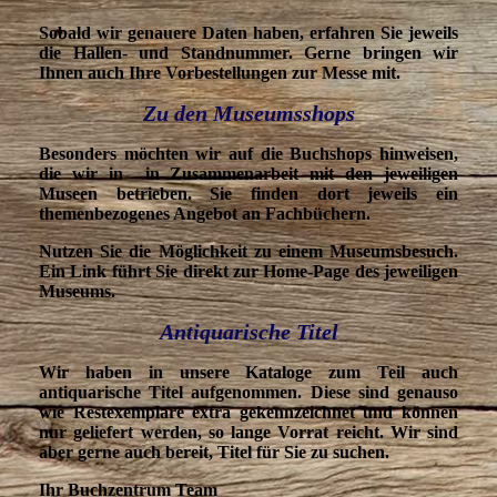
Sobald wir genauere Daten haben, erfahren Sie jeweils
die Hallen- und Standnummer. Gerne bringen wir
Ihnen auch Ihre Vorbestellungen zur Messe mit.
Zu den Museumsshops
Besonders möchten wir auf die Buchshops hinweisen,
die wir in in Zusammenarbeit mit den jeweiligen
Museen betrieben. Sie finden dort jeweils ein
themenbezogenes Angebot an Fachbüchern.
Nutzen Sie die Möglichkeit zu einem Museumsbesuch.
Ein Link führt Sie direkt zur Home-Page des jeweiligen
Museums.
Antiquarische Titel
Wir haben in unsere Kataloge zum Teil auch
antiquarische Titel aufgenommen. Diese sind genauso
wie Restexemplare extra gekennzeichnet und können
nur geliefert werden, so lange Vorrat reicht. Wir sind
aber gerne auch bereit, Titel für Sie zu suchen.
Ihr Buchzentrum Team