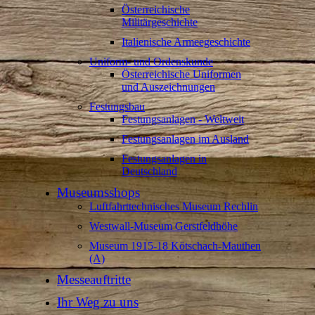
Österreichische
Militärgeschichte
Italienische Armeegeschichte
Uniform- und Ordenskunde
Österreichische Uniformen
und Auszeichnungen
Festungsbau
Festungsanlagen - Weltweit
Festungsanlagen im Ausland
Festungsanlagen in
Deutschland
Museumsshops
Luftfahrttechnisches Museum Rechlin
Westwall-Museum Gerstfeldhöhe
Museum 1915-18 Kötschach-Mauthen
(A)
Messeauftritte
Ihr Weg zu uns