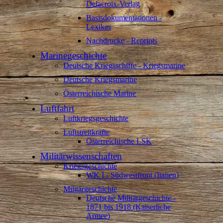
Delacroix-Verlag
Basisdokumentationen -
Lexikas
Nachdrucke - Reprints
Marinegeschichte
Deutsche Kriegsschiffe - Kriegsmarine
Deutsche Kriegsmarine
Österreichische Marine
Luftfahrt
Luftkriegsgeschichte
Luftstreitkräfte
Österreichische LSK
Militärwissenschaften
Kriegsgeschichte
WK I - Südwestfront (Italien)
Militärgeschichte
Deutsche Militärgeschichte -
1871 bis 1918 (Kaiserliche
Armee)