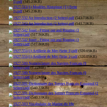
1).pdf
(345.23KB)
1927-511(1) Modèles Historique (1) (Seite
1).pdf
(345.23KB)
1927-532 An Introduction (2 Seiten).pdf
(543.73KB)
1927-532 An Introduction (2 Seiten).pdf
(543.73KB)
1927-542 Jonet - Fitting out and Rigging (3
Seiten).pdf
(517.86KB)
1927-542 Jonet - Fitting out and Rigging (3
Seiten).pdf
(517.86KB)
1927-551(1) Artillerie de Mer (Seite 1).pdf
(320.05KB)
1927-551(1) Artillerie de Mer (Seite 1).pdf
(320.05KB)
1927-580 Nomenclature des Navires Francais (9
Seiten).pdf
(1.22MB)
1927-580 Nomenclature des Navires Francais (9
Seiten).pdf
(1.22MB)
1927-591 Dictionnaire des Termes Francais-Espagnol (2
Seiten).pdf
(540.33KB)
1927-591 Dictionnaire des Termes Francais-Espagnol (2
Seiten).pdf
(540.33KB)
1927-593 Vocabulaire de Marine du 18e