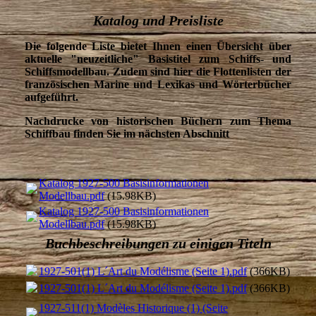
Katalog und Preisliste
Die folgende Liste bietet Ihnen einen Übersicht über
aktuelle "neuzeitliche" Basistitel zum Schiffs- und
Schiffsmodellbau. Zudem sind hier die Flottenlisten der
französischen Marine und Lexikas und Wörterbücher
aufgeführt.
Nachdrucke von historischen Büchern zum Thema
Schiffbau finden Sie im nächsten Abschnitt
Katalog 1927-500 Basisinformationen
Modellbau.pdf
(15.98KB)
Katalog 1927-500 Basisinformationen
Modellbau.pdf
(15.98KB)
Buchbeschreibungen zu einigen Titeln
1927-501(1) L´Art du Modélisme (Seite 1).pdf
(366KB)
1927-501(1) L´Art du Modélisme (Seite 1).pdf
(366KB)
1927-511(1) Modèles Historique (1) (Seite