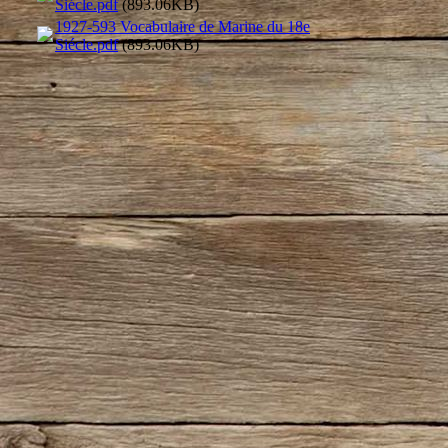
Siécle.pdf
(893.06KB)
1927-593 Vocabulaire de Marine du 18e
Siécle.pdf
(893.06KB)