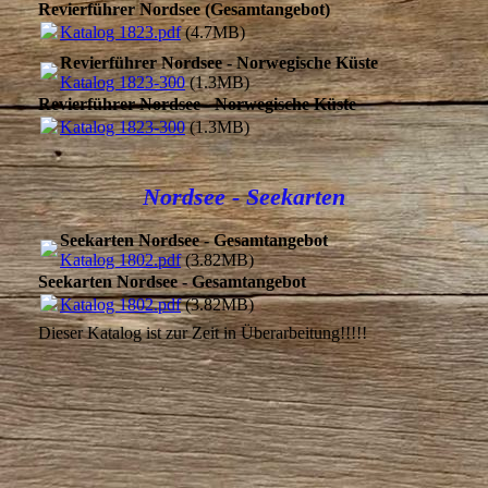
Revierführer Nordsee (Gesamtangebot)
Katalog 1823.pdf
(4.7MB)
Revierführer Nordsee - Norwegische Küste
Katalog 1823-300
(1.3MB)
Revierführer Nordsee - Norwegische Küste
Katalog 1823-300
(1.3MB)
Nordsee - Seekarten
Seekarten Nordsee - Gesamtangebot
Katalog 1802.pdf
(3.82MB)
Seekarten Nordsee - Gesamtangebot
Katalog 1802.pdf
(3.82MB)
Dieser Katalog ist zur Zeit in Überarbeitung!!!!!