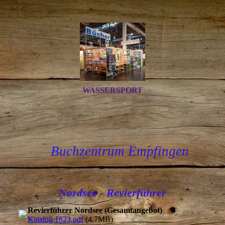
WASSERSPORT
Buchzentrum Empfingen
Nordsee - Revierführer
Revierführer Nordsee (Gesamtangebot)
Katalog 1823.pdf
(4.7MB)